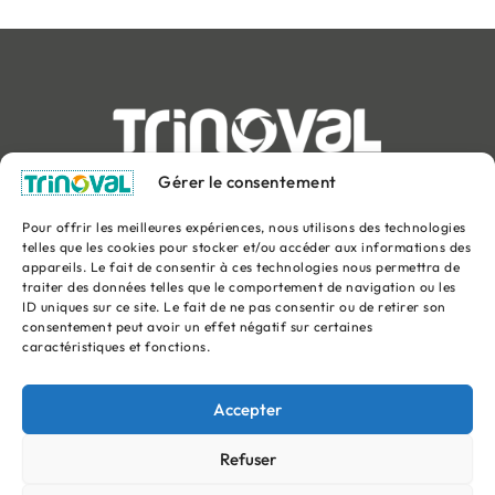
Syndicat mixte interdépartemental de ramassage et de
Gérer le consentement
traitement des ordures ménagères de la Picardie Ouest
Pour offrir les meilleures expériences, nous utilisons des technologies
telles que les cookies pour stocker et/ou accéder aux informations des
appareils. Le fait de consentir à ces technologies nous permettra de
Chemin rural n°3 – 80640 Thieulloy l’Abbaye
traiter des données telles que le comportement de navigation ou les
Tel
:
03 22 90 36 60
ID uniques sur ce site. Le fait de ne pas consentir ou de retirer son
consentement peut avoir un effet négatif sur certaines
Email
:
contact@trinoval.fr
caractéristiques et fonctions.
Facebook
X-
Youtube
Instagram
twitter
Accepter
Refuser